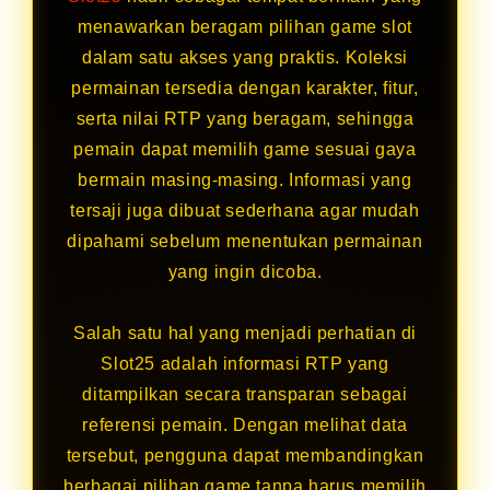
menawarkan beragam pilihan game slot
dalam satu akses yang praktis. Koleksi
permainan tersedia dengan karakter, fitur,
serta nilai RTP yang beragam, sehingga
pemain dapat memilih game sesuai gaya
bermain masing-masing. Informasi yang
tersaji juga dibuat sederhana agar mudah
dipahami sebelum menentukan permainan
yang ingin dicoba.
Salah satu hal yang menjadi perhatian di
Slot25 adalah informasi RTP yang
ditampilkan secara transparan sebagai
referensi pemain. Dengan melihat data
tersebut, pengguna dapat membandingkan
berbagai pilihan game tanpa harus memilih