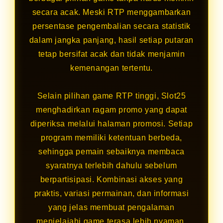
secara acak. Meski RTP menggambarkan
persentase pengembalian secara statistik
dalam jangka panjang, hasil setiap putaran
tetap bersifat acak dan tidak menjamin
kemenangan tertentu.
Selain pilihan game RTP tinggi, Slot25
menghadirkan ragam promo yang dapat
diperiksa melalui halaman promosi. Setiap
program memiliki ketentuan berbeda,
sehingga pemain sebaiknya membaca
syaratnya terlebih dahulu sebelum
berpartisipasi. Kombinasi akses yang
praktis, variasi permainan, dan informasi
yang jelas membuat pengalaman
menjelajahi game terasa lebih nyaman.