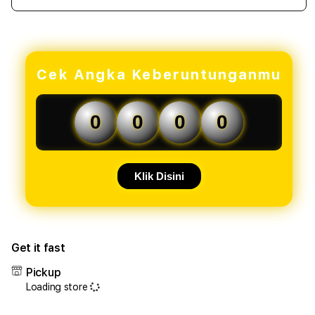
quantity
quant
for
for
SLOT25
SLOT
Cek Angka Keberuntunganmu
0
0
0
0
Klik Disini
Get it fast
Pickup
Loading store